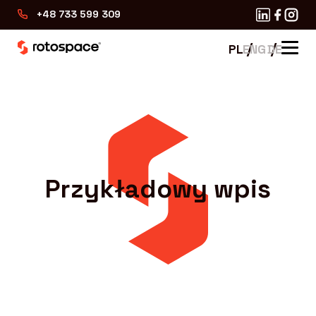
+48 733 599 309
O nas
O firmie
Rotomoulding 2.0
Historia
Przykładowy wpis
Usługi
Dlaczego My
Dlaczego My
Branże
Kontakt