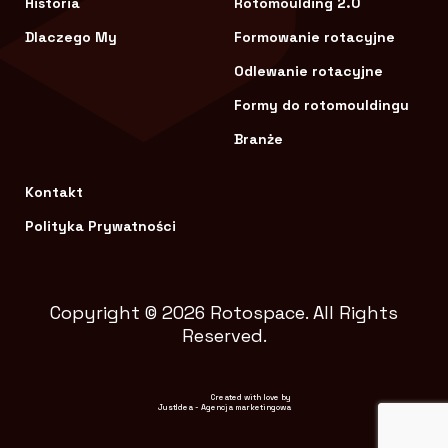
Historia
Rotomoulding 2.0
Dlaczego My
Formowanie rotacyjne
Odlewanie rotacyjne
Formy do rotomouldingu
Branże
Kontakt
Polityka Prywatności
Copyright © 2026 Rotospace. All Rights
Reserved.
Created with love by
JustIdea
-
Agencja marketingowa