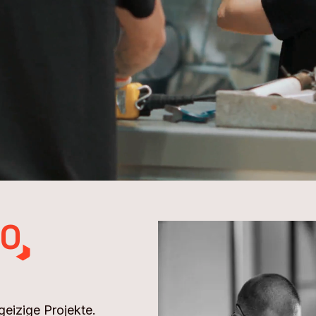
.0
geizige Projekte.