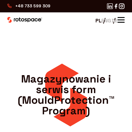
+48 733 599 309
O nas
O firmie
Rotomoulding 2.0
Historia
Magazynowanie i
Usługi
serwis form
Dlaczego My
Dlaczego My
(MouldProtection™
Program)
Branże
Kontakt