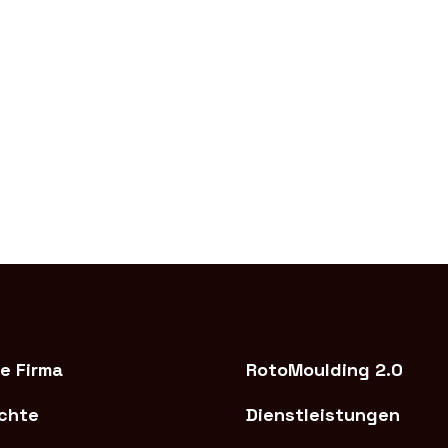
e Firma
RotoMoulding 2.0
chte
Dienstleistungen