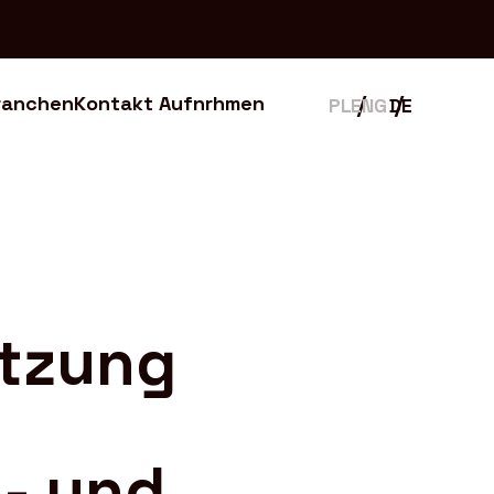
ranchen
Kontakt Aufnrhmen
ranchen
Kontakt Aufnrhmen
ützung
d
l- und